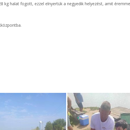
 kg halat fogott, ezzel elnyertük a negyedik helyezést, amit éremm
ekközpontba.