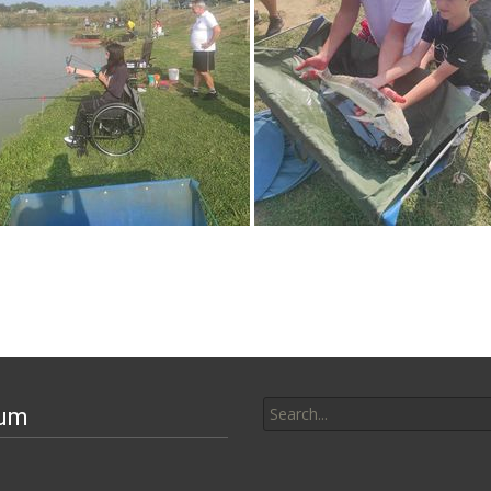
Search
vum
for: