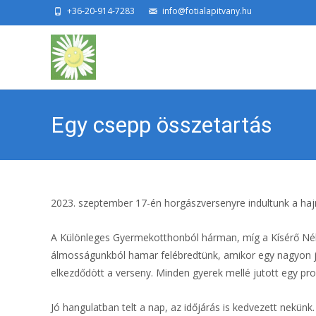
+36-20-914-7283
info@fotialapitvany.hu
Egy csepp összetartás
2023. szeptember 17-én horgászversenyre indultunk a haj
A Különleges Gyermekotthonból hárman, míg a Kísérő Nélkü
álmosságunkból hamar felébredtünk, amikor egy nagyon jók
elkezdődött a verseny. Minden gyerek mellé jutott egy prof
Jó hangulatban telt a nap, az időjárás is kedvezett nekü