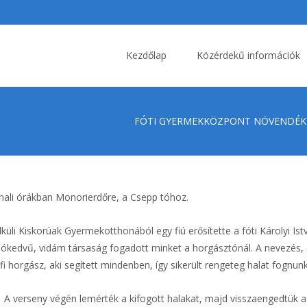
Skip
to
Kezdőlap
Közérdekű információk
content
FÓTI GYERMEKKÖZPONT NÖVENDÉKE
nali órákban Monorierdőre, a Csepp tóhoz.
li Kiskorúak Gyermekotthonából egy fiú erősítette a fóti Károlyi Is
edvű, vidám társaság fogadott minket a horgásztónál. A nevezés, eli
i horgász, aki segített mindenben, így sikerült rengeteg halat fognunk
nk. A verseny végén lemérték a kifogott halakat, majd visszaengedtük