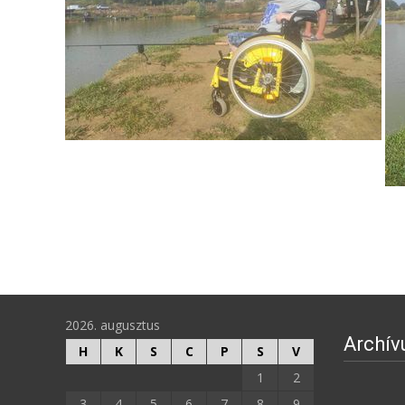
2026. augusztus
Archí
H
K
S
C
P
S
V
1
2
3
4
5
6
7
8
9