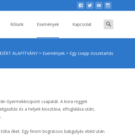
Search
Rólunk
Események
Kapcsolat
for:
IÉRT ALAPÍTVÁNY
>
Események
>
Egy csepp összetartás
tván Gyermekközpont csapatát. A kora reggeli
gazítás és a helyek kiosztása, elfoglalása után,
.
 a tóba őket. Egy finom bográcsos babgulyás ebéd után