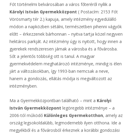
Fót történelmi belvárosában a város főteréről nyílik a
Károlyi István Gyermekközpont
( Postacím: 2153 Fót
Vörösmarty tér 2.) kapuja, amely intézmény egyedülálló
módon a napközben sétálni, természetben pihenni vágyók
előtt – érkezzenek bárhonnan – nyitva tartja közel negyven
hektáros parkját. Az intézmény úgy is nyitott, hogy innen a
gyerekek rendszeresen járnak a városba és a fővárosba.
Sőt a jelentős többség ott is tanul. A magyar
gyermekvédelem meghatározó intézménye, mindig is élen
járt a változásokban, így 1993-ban nemcsak a neve,
hanem a gondozás, ellátás módja is megváltozott az
intézményben.
Ma a Gyermekközpontban található – mint a
Károlyi
István Gyermekközpont
legöregebb intézménye – a
2006-tól működő
Különleges Gyermekotthon
, amely az
ország legsokoldalúbb, legmodernebb ilyen otthona. Ide a
megyékből és a fővárosból érkeznek a korábbi gondozási