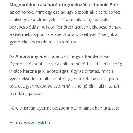
Mogyoródon található utógondozói otthonok
. Ezek
az otthonok, mint egy család úgy biztosítják a tanuláshoz
szükséges körülményeket és a munka világába való
bekapcsolódást. A fiatal felnőttek aktívan bekapcsolódnak
a Gyermekközpont életébe „kortárs segítőként” segítik a
gyermekotthonokban a kiskorúakat.
Az
Alapítvány
azért fáradozik, hogy a Károlyi István
Gyermekközpont, illetve az általa működtetett terület még
inkább használja ki adottságait, úgy az oktatás, mint a
gyermekvédelem által érintett gyermekek javára váljék a
terület „gyermekparadicsommá”, ahol jó élni, lakni, tanulni
és üdülni, játszani.
Károlyi István Gyermekközpont otthonainak bemutatása:
Forrás:
www.kigyk.hu