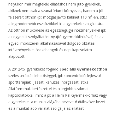
helyükön már megfelelő ellátáshoz nem jutó gyerekek,
akiknek nemcsak a szanatóriumi környezet, hanem a jól
felszerelt otthon (pl: mozgásjavító kabinet 110 m²-en, stb.)
a legmodernebb eszközökkel áll a gyerekek szolgálatára.
Az otthon működése az egészségügyi intézményekkel (pl:
az egyedüli szolgáltatást nyújtó gyermekklinikával) és az
egyedi módszerek alkalmazásával dolgozó oktatási
intézményekkel összehangolt és napi kapcsolatra
alapozott.
A 2012-től gyerekeket fogadó
Speciális Gyermekotthon
széles terápiás lehetőséggel, (pl: koncentráció fejlesztő
sportterápiák: íjászat, kenuzás, horgászat, stb.)
állatfarmmal, kertészettel és a legjobb szakmai
kapcsolatokkal, mint a pl: a Heim Pál Gyermekkórház vagy
a gyerekeket a munka világába bevezető diákszövetkezet
és a munkát adó vállalat szolgálja az ellátást.