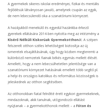
A gyermekek sikeres iskolai eredményei, fizikai és mentális
fejlődésük látványosan javuló, amelynek csupán az egyik,
de nem lebecsülendő oka a szanatóriumi környezet.
A hazájukból menekülő és egyedül hazánkba érkező
gyerekek ellátására 2014-ben nyitotta meg az intézmény a
Kísérő Nélküli Kiskorúak Gyermekotthon
át. A szépen
felszerelt otthon széles lehetőségeit biztosítja az új
ismeretek elsajátításának, úgy hogy közben megteremti a
különböző nemzetek fiainak békés egymás mellett élését.
Amellett, hogy a nem lebecsülhetetlen jelentősége van a
szanatóriumi környezet hatásának emellett több segítő pl.
a helyi és országos katolikus és református közösségek is
jeleskednek az otthon segítésében.
Az otthonokban fiatal felnőtté érett egykori gyermekeknek,
mindazoknak, akik tanulnak, utógondozói ellátást
nyújtanak – a gyermekotthonok mellett – a
Fóton és