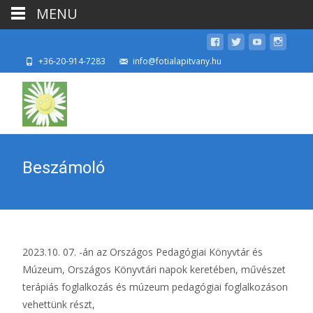
MENU
+36-20-914-7283
info@fotialapitvany.hu
Beszámoló
2023.10. 07. -án az Országos Pedagógiai Könyvtár és
Múzeum, Országos Könyvtári napok keretében, művészet
terápiás foglalkozás és múzeum pedagógiai foglalkozáson
vehettünk részt,