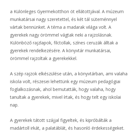
a Különleges Gyermekotthon öt ellátottjával. A múzeum
munkatársai nagy szeretettel, és két tál süteménnyel
vártak bennünket. A téma a madarak világa volt. A
gyerekek nagy örömmel vágtak neki a rajzolásnak.
Különböző rajzlapok, filctollak, színes ceruzák álltak a
gyerekek rendelkezésére. A könyvtár munkatársai,
örömmel rajzoltak a gyerekekkel.
A szép rajzok elkészülése után, a könyvtárban, ami valaha
iskola volt, részesei lehettünk egy múzeum pedagógiai
foglalkozásnak, ahol bemutatták, hogy valaha, hogy
tanultak a gyerekek, mivel írtak, és hogy telt egy iskolai
nap.
A gyerekek tátott szájjal figyeltek, és kipróbálták a
madártoll irkát, a palatáblát, és hasonló érdekességeket.