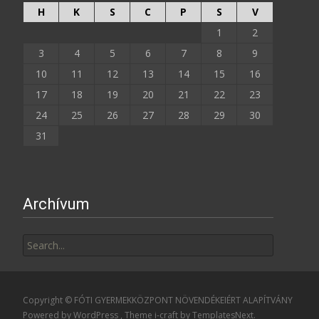
H
K
S
C
P
S
V
1
2
3
4
5
6
7
8
9
10
11
12
13
14
15
16
17
18
19
20
21
22
23
24
25
26
27
28
29
30
31
Archívum
Search
for:
Copyright © FÓTI GYERMEKKÖZPONT NÖVENDÉKEIÉRT ALAPÍTVÁNY
Powered by WordPress
, Theme
i-craft
by TemplatesNext.