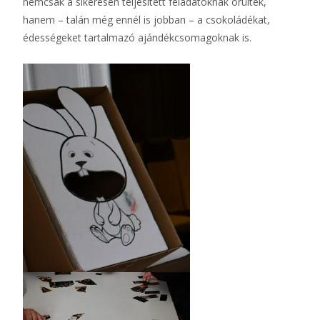
nemcsak a sikeresen teljesített feladatoknak örültek,
hanem – talán még ennél is jobban – a csokoládékat,
édességeket tartalmazó ajándékcsomagoknak is.