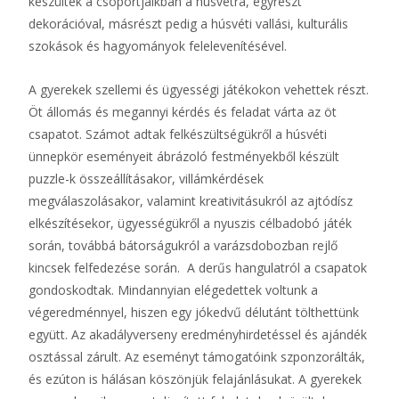
készültek a csoportjaikban a húsvétra, egyrészt
dekorációval, másrészt pedig a húsvéti vallási, kulturális
szokások és hagyományok felelevenítésével.
A gyerekek szellemi és ügyességi játékokon vehettek részt.
Öt állomás és megannyi kérdés és feladat várta az öt
csapatot. Számot adtak felkészültségükről a húsvéti
ünnepkör eseményeit ábrázoló festményekből készült
puzzle-k összeállításakor, villámkérdések
megválaszolásakor, valamint kreativitásukról az ajtódísz
elkészítésekor, ügyességükről a nyuszis célbadobó játék
során, továbbá bátorságukról a varázsdobozban rejlő
kincsek felfedezése során. A derűs hangulatról a csapatok
gondoskodtak. Mindannyian elégedettek voltunk a
végeredménnyel, hiszen egy jókedvű délutánt tölthettünk
együtt. Az akadályverseny eredményhirdetéssel és ajándék
osztással zárult. Az eseményt támogatóink szponzorálták,
és ezúton is hálásan köszönjük felajánlásukat. A gyerekek