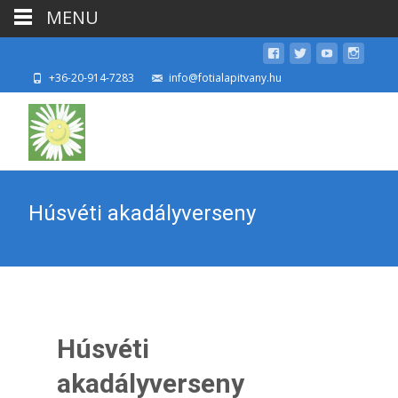
MENU
+36-20-914-7283
info@fotialapitvany.hu
Húsvéti akadályverseny
Húsvéti
akadályverseny