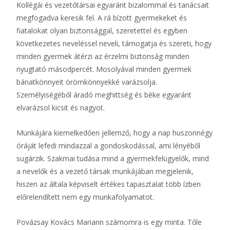
Kollégái és vezetőtársai egyaránt bizalommal és tanácsait
megfogadva keresik fel. A rá bízott gyermekeket és
fiatalokat olyan biztonsággal, szeretettel és egyben
következetes neveléssel neveli, támogatja és szereti, hogy
minden gyermek átérzi az érzelmi biztonság minden
nyugtató másodpercét. Mosolyával minden gyermek
bánatkönnyeit örömkönnyekké varázsolja.
Személyiségéből áradó meghittség és béke egyaránt
elvarázsol kicsit és nagyot.
Munkájára kiemelkedően jellemző, hogy a nap huszonnégy
óráját lefedi mindazzal a gondoskodással, ami lényéből
sugárzik. Szakmai tudása mind a gyermekfelügyelők, mind
a nevelők és a vezető társak munkájában megjelenik,
hiszen az általa képviselt értékes tapasztalat több ízben
előrelendített nem egy munkafolyamatot.
Povázsay Kovács Mariann számomra is egy minta. Tőle