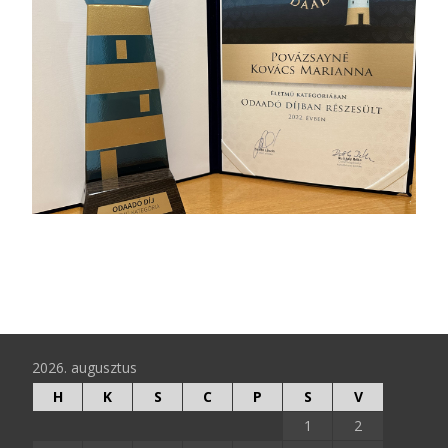
2026. augusztus
H
K
S
C
P
S
V
1
2