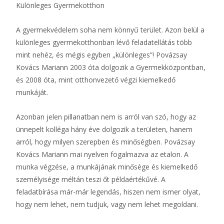
Különleges Gyermekotthon
A gyermekvédelem soha nem könnyű terület. Azon belül a
különleges gyermekotthonban lévő feladatellátás több
mint nehéz, és mégis egyben „különleges”! Povázsay
Kovács Mariann 2003 óta dolgozik a Gyermekközpontban,
és 2008 óta, mint otthonvezető végzi kiemelkedő
munkáját.
Azonban jelen pillanatban nem is arról van szó, hogy az
ünnepelt kolléga hány éve dolgozik a területen, hanem
arról, hogy milyen szerepben és minőségben. Povázsay
Kovács Mariann mai nyelven fogalmazva az etalon. A
munka végzése, a munkájának minősége és kiemelkedő
személyisége méltán teszi őt példaértékűvé. A
feladatbírása már-már legendás, hiszen nem ismer olyat,
hogy nem lehet, nem tudjuk, vagy nem lehet megoldani.