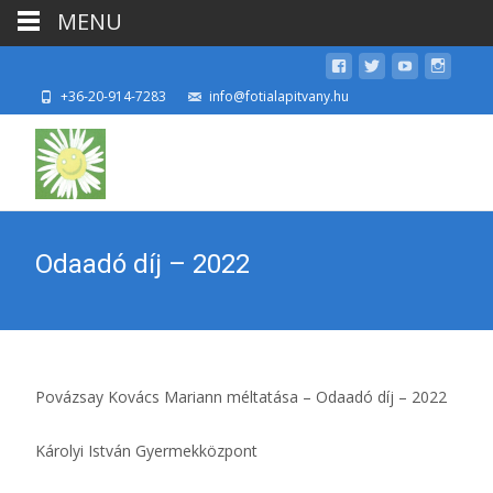
MENU
+36-20-914-7283
info@fotialapitvany.hu
Odaadó díj – 2022
Povázsay Kovács Mariann méltatása – Odaadó díj – 2022
Károlyi István Gyermekközpont